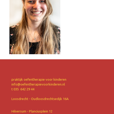
praktijk oefentherapie voor kinderen
info@oefentherapievoorkinderen.nl
t 035 642 29 44
Loosdrecht - Oudloosdrechtsedijk 16A
Hilversum - Planciusplein 12